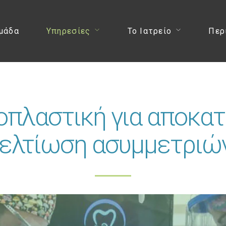
μάδα
Υπηρεσίες
Το Ιατρείο
Περ
οπλαστική για αποκα
Βελτίωση ασυμμετριώ