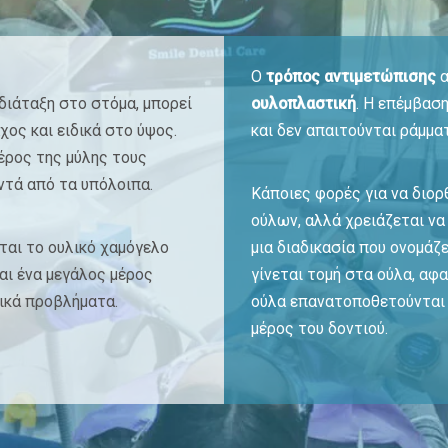
Ο
τρόπος αντιμετώπισης
α
 διάταξη στο στόμα, μπορεί
ουλοπλαστική
. Η επέμβασ
ος και ειδικά στο ύψος.
και δεν απαιτούνται ράμμα
έρος της μύλης τους
ντά από τα υπόλοιπα.
Κάποιες φορές για να διορ
ούλων, αλλά χρειάζεται να 
ται το ουλικό χαμόγελο
μια διαδικασία που ονομάζε
αι ένα μεγάλος μέρος
γίνεται τομή στα ούλα, αφ
ικά προβλήματα.
ούλα επανατοποθετούνται 
μέρος του δοντιού.