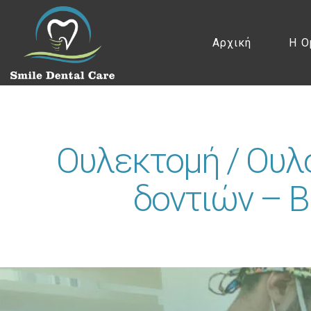
Αρχική
Η Ο
Ουλεκτομή / Ουλ
δοντιών – 