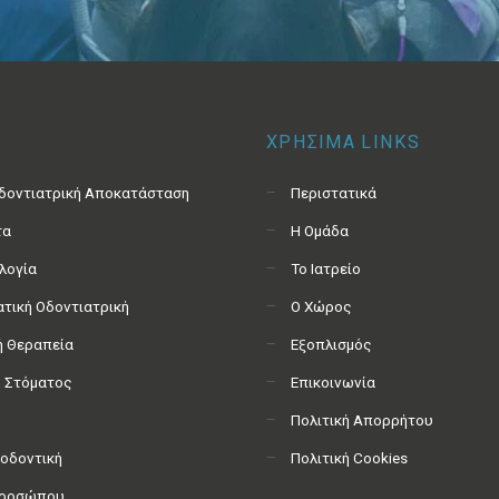
ΧΡΗΣΙΜΑ LINKS
Οδοντιατρική Αποκατάσταση
Περιστατικά
τα
Η Ομάδα
λογία
Το Ιατρείο
τική Οδοντιατρική
Ο Χώρος
ή Θεραπεία
Εξοπλισμός
ή Στόματος
Επικοινωνία
Πολιτική Απορρήτου
οδοντική
Πολιτική Cookies
Προσώπου