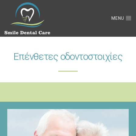
MENU
Επένθετες οδοντοστοιχίες