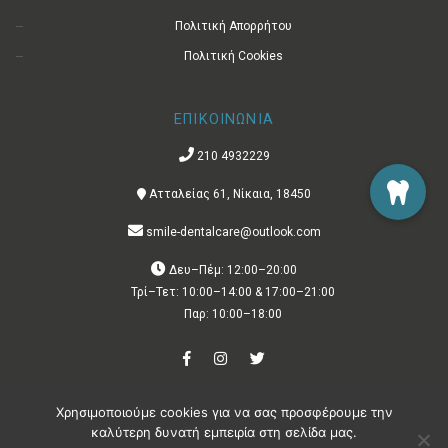
Πολιτική Απορρήτου
Πολιτική Cookies
ΕΠΙΚΟΙΝΩΝΙΑ
210 4932229
Ατταλείας 61, Νίκαια, 18450
smile-dentalcare@outlook.com
Δευ–Πέμ: 12:00–20:00
Τρί–Τετ: 10:00–14:00 & 17:00–21:00
Παρ: 10:00–18:00
Χρησιμοποιούμε cookies για να σας προσφέρουμε την
Copyright © 2021 – All rights reserved | Created with
by
Crazy Lemon
καλύτερη δυνατή εμπειρία στη σελίδα μας.