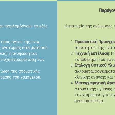
Παράγον
ου περιλαμβάνουν τα εξής:
Η επιτυχία της ανύψωσης τ
στικός όγκος της άνω
Προσεκτική Προεγχε
ς ανατομίας είτε μετά από
ποσότητας, της ανατο
εις), η ανύψωση του
Τεχνική Εκτέλεση
: Η
επιτυχή ενσωμάτωση των
τοποθέτηση του οστικ
Επιλογή Οστικού Υλι
τίωση της στοματικής
αλλομεταμοσχεύματα, 
στασης του χαμόγελου.
κλινικής ανάγκης και
Μετεγχειρητική Φρο
στοματικής υγιεινής 
τον χειρουργό για τη
ενσωμάτωσης).