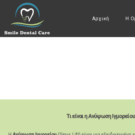
Αρχική
Η Ο
Τι είναι η Ανύψωση Ιγμορείου
Η
Ανύψωση Ιγμορείου
(Sinus Lift) είναι μια εξειδικευμένη