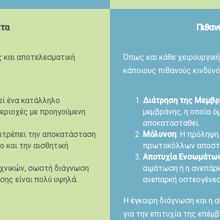
ατα
Πιθαν
ς και αποτελεσματική
Όπως και κάθε χειρουργική
κάποιους πιθανούς κινδύν
γεί ένα κατάλληλο
Διάτρηση της Μεμβρ
εριοχές με προηγούμενη
μεμβράνης, η οποία ό
αποκατασταθεί.
πιτρέπει την αποκατάσταση
Μόλυνση
: Η πρόληψη
ο και την αισθητική
πρωτοκόλλων αποστεί
Αποτυχία Ενσωμάτωσ
εχνικών, σωστή διάγνωση
αιμάτωση ή η ανεπάρκ
σης είναι πολύ υψηλά.
ανεπαρκή οστεογένεσ
Η έγκαιρη διάγνωση και η 
για την επιτυχία της επέμ