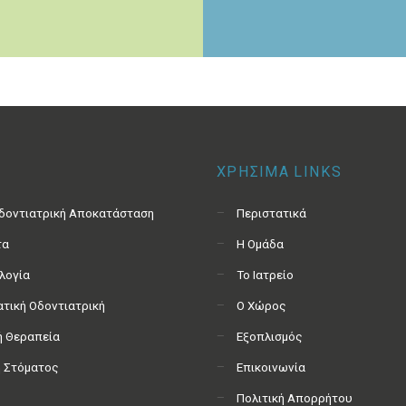
ΧΡΗΣΙΜΑ LINKS
Οδοντιατρική Αποκατάσταση
Περιστατικά
τα
Η Ομάδα
λογία
Το Ιατρείο
τική Οδοντιατρική
Ο Χώρος
ή Θεραπεία
Εξοπλισμός
ή Στόματος
Επικοινωνία
Πολιτική Απορρήτου