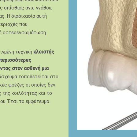
ς οπίσθιας άνω γνάθου,
ς. Η διαδικασία αυτή
περιοχές που
χή οστεοενσωμάτωση.
λιγμένη τεχνική
κλειστής
 περισσότερες
ντας στον ασθενή μια
 μόσχευμα τοποθετείται στο
ικές φρέζες οι οποίες δεν
 της κοιλότητας και το
ίου. Έτσι το εμφύτευμα