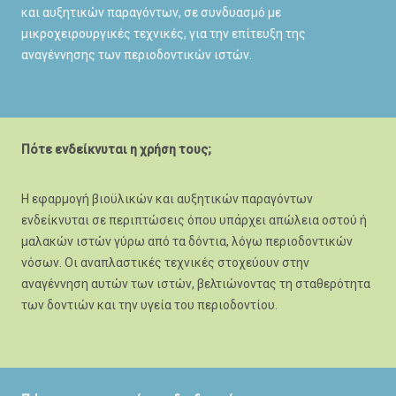
και αυξητικών παραγόντων, σε συνδυασμό με
μικροχειρουργικές τεχνικές, για την επίτευξη της
αναγέννησης των περιοδοντικών ιστών.
Πότε ενδείκνυται η χρήση τους;
Η εφαρμογή βιοϋλικών και αυξητικών παραγόντων
ενδείκνυται σε περιπτώσεις όπου υπάρχει απώλεια οστού ή
μαλακών ιστών γύρω από τα δόντια, λόγω περιοδοντικών
νόσων. Οι αναπλαστικές τεχνικές στοχεύουν στην
αναγέννηση αυτών των ιστών, βελτιώνοντας τη σταθερότητα
των δοντιών και την υγεία του περιοδοντίου.