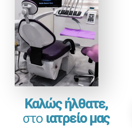
Καλώς ήλθατε,
στο
ιατρείο μας