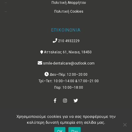
Πολιτική Απορρήτου
Πολιτική Cookies
ΕΠΙΚΟΙΝΩΝΙΑ
210 4932229
Ατταλείας 61, Νίκαια, 18450
smile-dentalcare@outlook.com
Δευ–Πέμ: 12:00–20:00
Τρί–Τετ: 10:00–14:00 & 17:00–21:00
Παρ: 10:00–18:00
Χρησιμοποιούμε cookies για να σας προσφέρουμε την
Copyright © 2021 – All rights reserved | Created with
by
Crazy Lemon
καλύτερη δυνατή εμπειρία στη σελίδα μας.
ΟΚ
Όχι