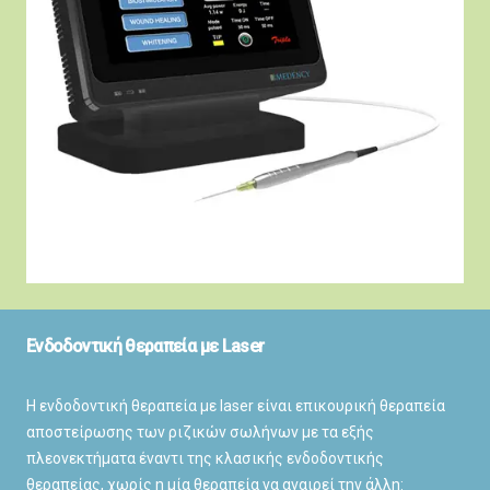
Ενδοδοντική θεραπεία με Laser
Η ενδοδοντική θεραπεία με laser είναι επικουρική θεραπεία
αποστείρωσης των ριζικών σωλήνων με τα εξής
πλεονεκτήματα έναντι της κλασικής ενδοδοντικής
θεραπείας, χωρίς η μία θεραπεία να αναιρεί την άλλη: