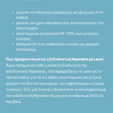
μειώνει τη πιθανότητα χορήγησης αντιβιοτικών στον
ασθενή
μειώνει τον χρόνο θεραπευτικής αποκατάστασης στο
οδοντιατρείο
αποστειρώνει σε ποσοστό 99-100% τους ριζικούς
σωλήνες
εξασφαλίζει στον ασθενή ένα σίγουρο και γρήγορο
αποτέλεσμα
Πως πραγματοποιείται η Ενδοδοντική θεραπεία με Laser;
Αφού πραγματοποιηθεί η κλασική διαδικασία της
ενδοδοντικής θεραπείας, τότε εφαρμόζεται το Laser ως το
τελικό στάδιο, για την εις βάθος αποστείρωση του ριζικού
σωλήνα του δοντιού και κυρίως των παράπλευρων ριζικών
σωλήνων. Έτσι μας δίνεται η δυνατότητα να ολοκληρώσουμε
την ενδοδοντική θεραπεία σε μια μόνο συνεδρία με απόλυτη
ακρίβεια.