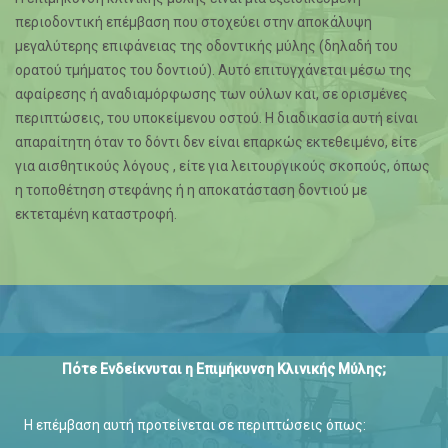
περιοδοντική επέμβαση που στοχεύει στην αποκάλυψη
μεγαλύτερης επιφάνειας της οδοντικής μύλης (δηλαδή του
ορατού τμήματος του δοντιού). Αυτό επιτυγχάνεται μέσω της
αφαίρεσης ή αναδιαμόρφωσης των ούλων και, σε ορισμένες
περιπτώσεις, του υποκείμενου οστού. Η διαδικασία αυτή είναι
απαραίτητη όταν το δόντι δεν είναι επαρκώς εκτεθειμένο, είτε
για αισθητικούς λόγους , είτε για λειτουργικούς σκοπούς, όπως
η τοποθέτηση στεφάνης ή η αποκατάσταση δοντιού με
εκτεταμένη καταστροφή.
Πότε Ενδείκνυται η Επιμήκυνση Κλινικής Μύλης;
Η επέμβαση αυτή προτείνεται σε περιπτώσεις όπως: