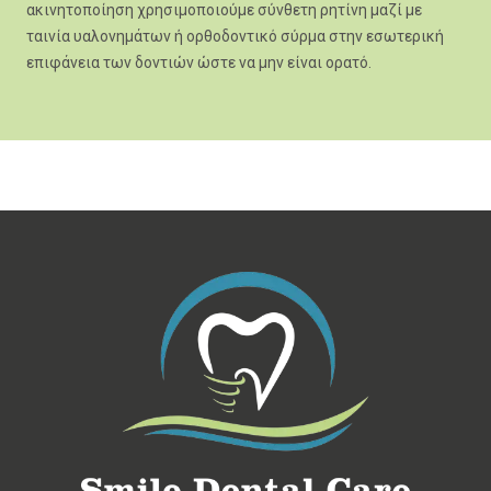
ακινητοποίηση χρησιμοποιούμε σύνθετη ρητίνη μαζί με
ταινία υαλονημάτων ή ορθοδοντικό σύρμα στην εσωτερική
επιφάνεια των δοντιών ώστε να μην είναι ορατό.