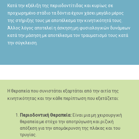
Κατά την εξέλιξη της περιοδοντίτιδας και κυρίως σε
προχωρημένο στάδιο τα δόντια έχουν χάσει μεγάλο μέρος
της στήριξης τους με αποτέλεσμα την κινητικότητά τους.
Άλλος λόγος αποτελεί η άσκηση μη φυσιολογικών δυνάμεων
κατά την μάσηση με αποτέλεσμα τον τραυματισμό τους κατά
την σύγκλειση.
Η θεραπεία που συνιστάται εξαρτάται από την αιτία της
κινητικότητας και την κάθε περίπτωση που εξετάζεται:
Περιοδοντική Θεραπεία:
Είναι μια μη χειρουργική
θεραπεία με στόχο την αποτρύγωση και ριζική
απόξεση για την απομάκρυνση της πλάκας και του
τρυγίας.