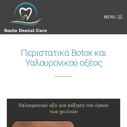
MENU
Περιστατικά Botox και
Υαλουρονικού οξέος